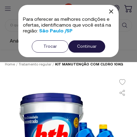
Para oferecer as melhores condições e
ofertas, identificamos que você está na
região:
São Paulo /SP
Análise e Ajuste
Cloros
Algicidas
Trocar
Continuar
Home
/
Tratamento regular
/
KIT MANUTENÇÃO COM CLORO 10KG