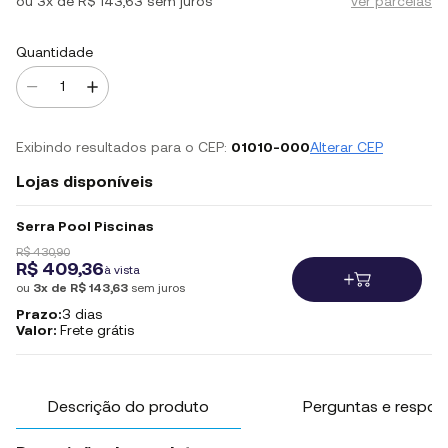
ou
3x de R$ 143,63
sem juros
ver parcelas
Quantidade
Exibindo resultados para o CEP:
01010-000
Alterar CEP
Lojas disponíveis
Serra Pool Piscinas
R$ 430,90
R$ 409,36
à vista
ou
3x de R$ 143,63
sem juros
Prazo:
3 dias
Valor:
Frete grátis
Descrição do produto
Perguntas e respos