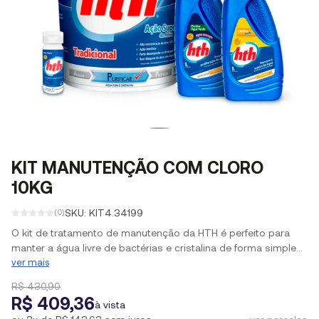
KIT MANUTENÇÃO COM CLORO
10KG
SKU: KIT4.34199
(0)
O kit de tratamento de manutenção da HTH é perfeito para
manter a água livre de bactérias e cristalina de forma simples
e prática. Kit composto por 1 cloro HTH Tradicional 10kg, 1
ver mais
HTH fita teste e 1 HTH Clarifica Maxfloc e 1 HTH Previne Água
R$ 430,90
Verde
R$ 409,36
à vista