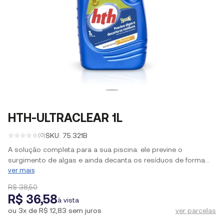
HTH-ULTRACLEAR 1L
SKU: 75.321B
(0)
A solução completa para a sua piscina: ele previne o
surgimento de algas e ainda decanta os resíduos de forma
prática e eficiente. Sua fórmula livre de cobre protege os fios e
ver mais
o revestimento, evitando as indesejadas manchas
R$ 38,50
esverdeadas.
R$ 36,58
à vista
ou
3x de R$ 12,83
sem juros
ver parcelas