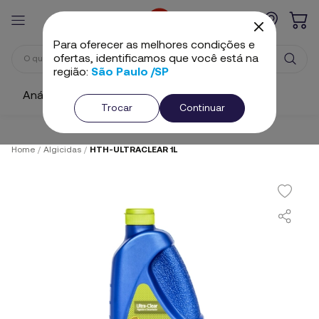
Para oferecer as melhores condições e
ofertas, identificamos que você está na
região:
São Paulo /SP
Análise e Ajuste
Cloros
Algicidas
Trocar
Continuar
Home
/
Algicidas
/
HTH-ULTRACLEAR 1L