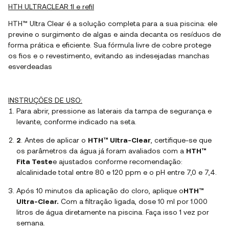
HTH ULTRACLEAR 1l e refil
HTH™ Ultra Clear
é a solução completa para a sua piscina: ele
previne o surgimento de algas e ainda decanta os resíduos de
forma prática e eficiente. Sua fórmula
livre de cobre
protege
os fios e o revestimento, evitando as indesejadas manchas
esverdeadas
INSTRUÇÕES DE USO:
Para abrir, pressione as laterais da tampa de segurança e
levante, conforme indicado na seta.
2
. Antes de aplicar o
HTH™ Ultra-Clear
, certifique-se que
os parâmetros da água já foram avaliados com a
HTH™
Fita Teste
e ajustados conforme recomendação:
alcalinidade total entre 80 e 120 ppm e o pH entre 7,0 e 7,4.
Após 10 minutos da aplicação do cloro, aplique o
HTH™
Ultra-Clear.
Com a filtração ligada, dose 10 ml por 1.000
litros de água diretamente na piscina. Faça isso 1 vez por
semana.