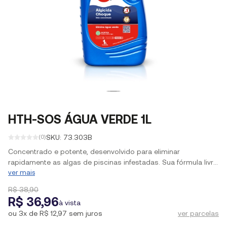
HTH-SOS ÁGUA VERDE 1L
SKU: 73.303B
(0)
Concentrado e potente, desenvolvido para eliminar
rapidamente as algas de piscinas infestadas. Sua fórmula livre
de cobre protege o revestimento e os cabelos, evitando
ver mais
manchas esverdeadas.
R$ 38,90
R$ 36,96
à vista
ou
3x de R$ 12,97
sem juros
ver parcelas