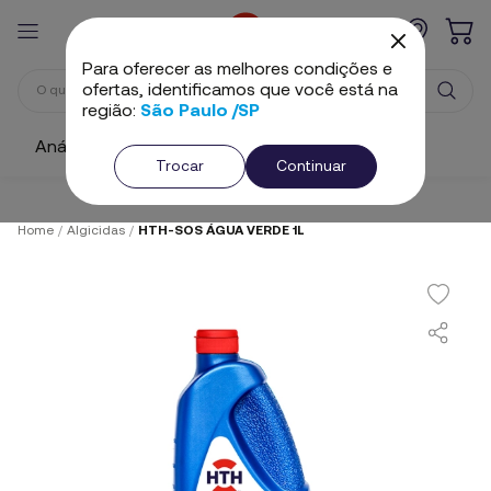
Para oferecer as melhores condições e
ofertas, identificamos que você está na
região:
São Paulo /SP
Análise e Ajuste
Cloros
Algicidas
Trocar
Continuar
Home
/
Algicidas
/
HTH-SOS ÁGUA VERDE 1L