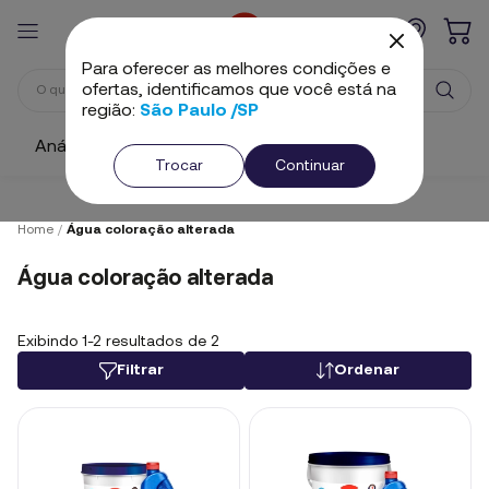
Para oferecer as melhores condições e
ofertas, identificamos que você está na
região:
São Paulo /SP
Análise e Ajuste
Cloros
Algicidas
Trocar
Continuar
Home
/
Água coloração alterada
Água coloração alterada
Exibindo 1-2 resultados de 2
Filtrar
Ordenar