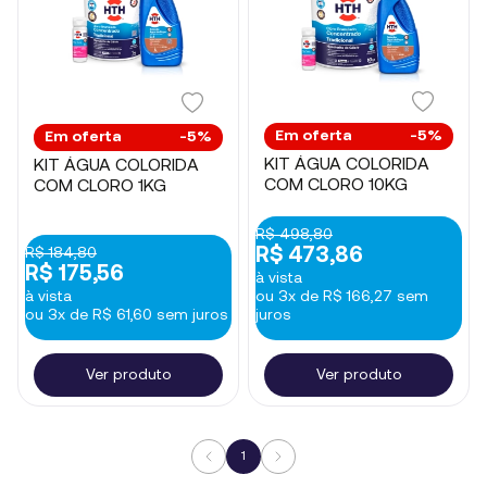
Em oferta
-5%
Em oferta
-5%
KIT ÁGUA COLORIDA
KIT ÁGUA COLORIDA
COM CLORO 10KG
COM CLORO 1KG
R$ 498,80
R$ 184,80
R$ 473,86
R$ 175,56
à vista
à vista
ou 3x de R$ 166,27 sem
ou 3x de R$ 61,60 sem juros
juros
Ver produto
Ver produto
1