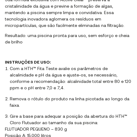
Sua fórmula exclusiva com Active Clear™ preserva a
cristalinidade da água e previne a formação de algas,
mantendo a piscina sempre limpa e convidativa. Essa
tecnologia inovadora aglomera os resíduos em
micropartículas, que são facilmente eliminadas na filtração.
Resultado: uma piscina pronta para uso, sem esforço e cheia
de brilho
INSTRUÇÕES DE USO:
Com a HTH™ Fita Teste avalie os parâmetros de
alcalinidade e pH da água e ajuste-os, se necessário,
conforme a recomendação: alcalinidade total entre 80 e 120
ppm e o pH entre 7,0 e 7,4.
Remova o rótulo do produto na linha picotada ao longo da
faixa.
Gire a base para adequar a posição da abertura do HTH™
Cloro Flutuador ao tamanho da sua piscina:
FLUTUADOR PEQUENO – 830 g
Posição A: 15.000 litros