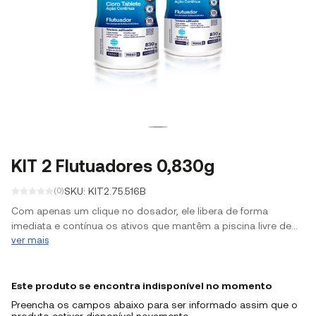
KIT 2 Flutuadores 0,830g
SKU: KIT2.75.516B
(0)
Com apenas um clique no dosador, ele libera de forma
imediata e contínua os ativos que mantêm a piscina livre de
bactérias por até 30 dias e ainda avisa quando o produto
ver mais
acaba.
Este produto se encontra indisponível no momento
Preencha os campos abaixo para ser informado assim que o