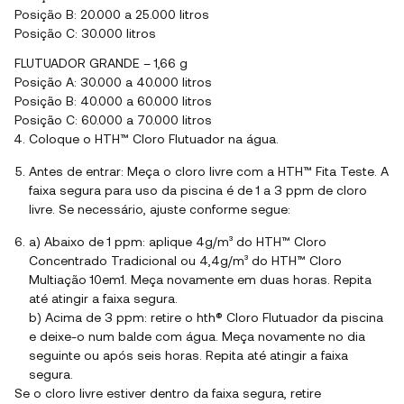
Posição B: 20.000 a 25.000 litros
Posição C: 30.000 litros
FLUTUADOR GRANDE – 1,66 g
Posição A: 30.000 a 40.000 litros
Posição B: 40.000 a 60.000 litros
Posição C: 60.000 a 70.000 litros
Coloque o HTH™ Cloro Flutuador na água.
Antes de entrar: Meça o cloro livre com a HTH™ Fita Teste. A
faixa segura para uso da piscina é de 1 a 3 ppm de cloro
livre. Se necessário, ajuste conforme segue:
a) Abaixo de 1 ppm: aplique 4g/m³ do HTH™ Cloro
Concentrado Tradicional ou 4,4g/m³ do HTH™ Cloro
Multiação 10em1. Meça novamente em duas horas. Repita
até atingir a faixa segura.
b) Acima de 3 ppm: retire o hth® Cloro Flutuador da piscina
e deixe-o num balde com água. Meça novamente no dia
seguinte ou após seis horas. Repita até atingir a faixa
segura.
Se o cloro livre estiver dentro da faixa segura, retire